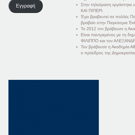
Στην τηλεόραση εργάστηκε 
Εγγραφή
ΚΑΙ ΠΙΠΕΡΙ.
Έχει βραβευτεί σε πολλές Πα
βραβείο στην Παγκόσμια Έ
Το 2012 τον βράβευσε η Ακα
Είναι παντρεμένος με τη δ
ΦΙΛΙΠΠΟ και τον ΑΛΕΞΑΝΔ
Τον βράβευσε η Ακαδημία Αθ
ο πρόεδρος της Δημοκρατία