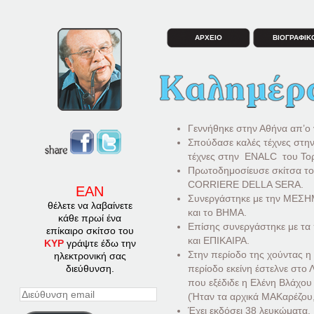
ΑΡΧΕΙΟ
ΒΙΟΓΡΑΦΙΚ
Γεννήθηκε στην Αθήνα απ’o 
Σπούδασε καλές τέχνες στη
τέχνες στην ENALC του Τορ
Πρωτοδημοσίευσε σκίτσα του
CORRIERE DELLA SERA.
ΕΑΝ
Συνεργάστηκε με την ΜΕΣ
θέλετε να λαβαίνετε
και το ΒΗΜΑ.
κάθε πρωί ένα
Επίσης συνεργάστηκε με τ
επίκαιρο σκίτσο του
και ΕΠΙΚΑΙΡΑ.
ΚΥΡ
γράψτε έδω την
Στην περίοδο της χούντας η 
ηλεκτρονική σας
περίοδο εκείνη έστελνε στο
διεύθυνση.
που εξέδιδε η Ελένη Βλάχο
Διεύθυνση
(Ήταν τα αρχικά ΜΑΚαρέζου
email
Έχει εκδόσει 38 λευκώματα.