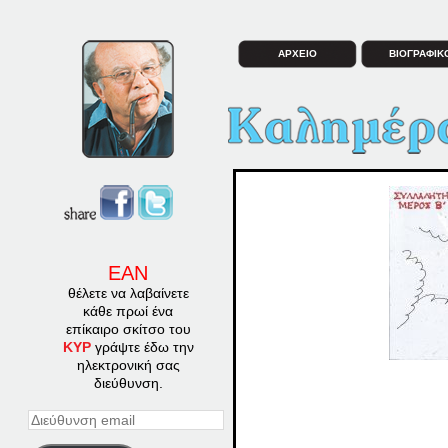
ΑΡΧΕΙΟ
ΒΙΟΓΡΑΦΙΚ
ΕΑΝ
θέλετε να λαβαίνετε
κάθε πρωί ένα
επίκαιρο σκίτσο του
ΚΥΡ
γράψτε έδω την
ηλεκτρονική σας
διεύθυνση.
Διεύθυνση
email