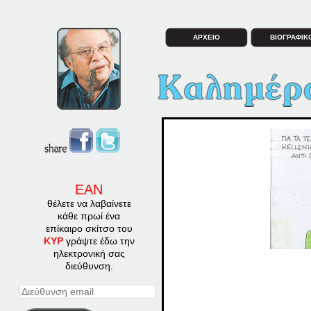
ΑΡΧΕΙΟ
ΒΙΟΓΡΑΦΙΚ
ΕΑΝ
θέλετε να λαβαίνετε
κάθε πρωί ένα
επίκαιρο σκίτσο του
ΚΥΡ
γράψτε έδω την
ηλεκτρονική σας
διεύθυνση.
Διεύθυνση
email