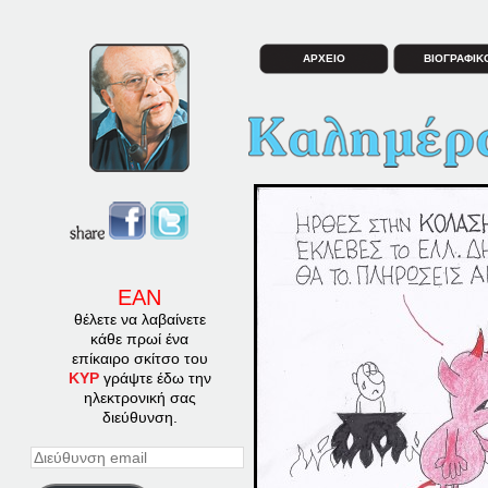
ΑΡΧΕΙΟ
ΒΙΟΓΡΑΦΙΚ
ΕΑΝ
θέλετε να λαβαίνετε
κάθε πρωί ένα
επίκαιρο σκίτσο του
ΚΥΡ
γράψτε έδω την
ηλεκτρονική σας
διεύθυνση.
Διεύθυνση
email