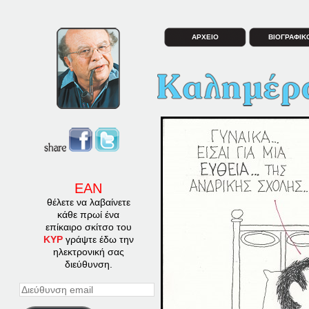
ΑΡΧΕΙΟ
ΒΙΟΓΡΑΦΙΚ
ΕΑΝ
θέλετε να λαβαίνετε
κάθε πρωί ένα
επίκαιρο σκίτσο του
ΚΥΡ
γράψτε έδω την
ηλεκτρονική σας
διεύθυνση.
Διεύθυνση
email