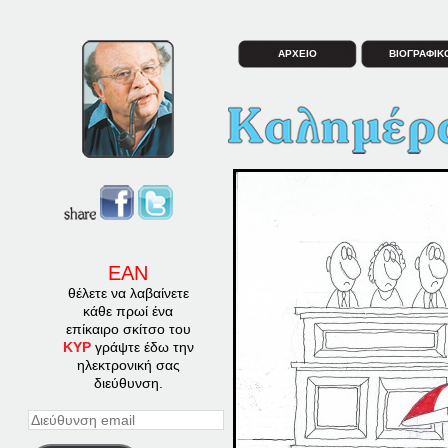
ΑΡΧΕΙΟ
ΒΙΟΓΡΑΦΙΚ
ΕΑΝ
θέλετε να λαβαίνετε
κάθε πρωί ένα
επίκαιρο σκίτσο του
ΚΥΡ
γράψτε έδω την
ηλεκτρονική σας
διεύθυνση.
Διεύθυνση
email