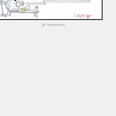
ΚΑΛΗΜΕΡΑ
Κοινοποιήστε:
08-03-14
03-08-16
8 Μαρτίου, 2014
3 Αυγούστου, 2016
σε "Αρχική"
σε "Αρχική"