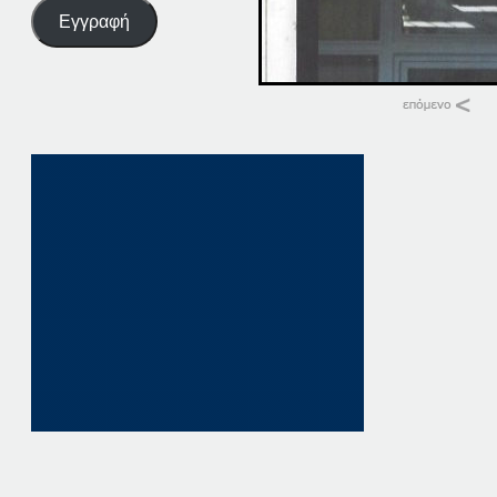
Εγγραφή
Σχετικά
09-03-18
9 Μαρτίου, 2018
σε "Αρχική"