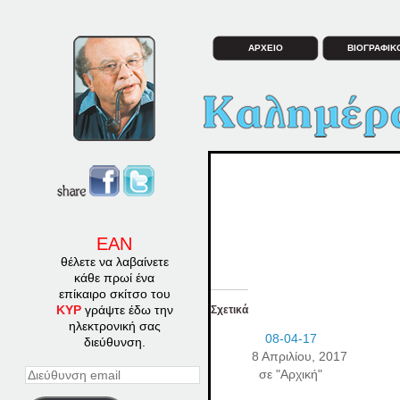
ΑΡΧΕΙΟ
ΒΙΟΓΡΑΦΙΚ
ΕΑΝ
θέλετε να λαβαίνετε
κάθε πρωί ένα
επίκαιρο σκίτσο του
ΚΥΡ
γράψτε έδω την
Σχετικά
ηλεκτρονική σας
08-04-17
διεύθυνση.
8 Απριλίου, 2017
σε "Αρχική"
Διεύθυνση
email