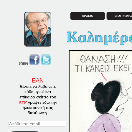
ΑΡΧΕΙΟ
ΒΙΟΓΡΑΦΙΚ
ΕΑΝ
θέλετε να λαβαίνετε
κάθε πρωί ένα
επίκαιρο σκίτσο του
ΚΥΡ
γράψτε έδω την
ηλεκτρονική σας
διεύθυνση.
Διεύθυνση
email