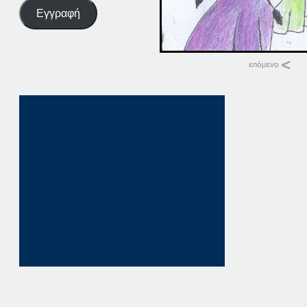
Εγγραφή
Σχετικά
06-12-13
6 Δεκεμβρίου, 201
σε "Αρχείο"
06. ΠΑΤΗΣΤΕ. ΕΔΩ
6 Οκτωβρίου, 202
σε "Αρχική"