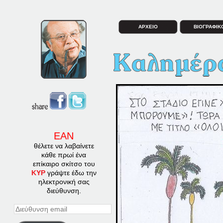
ΑΡΧΕΙΟ
ΒΙΟΓΡΑΦΙΚ
ΕΑΝ
θέλετε να λαβαίνετε
κάθε πρωί ένα
επίκαιρο σκίτσο του
ΚΥΡ
γράψτε έδω την
ηλεκτρονική σας
διεύθυνση.
Διεύθυνση
email