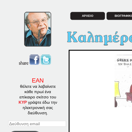
ΑΡΧΕΙΟ
ΒΙΟΓΡΑΦΙΚ
ΕΑΝ
θέλετε να λαβαίνετε
κάθε πρωί ένα
επίκαιρο σκίτσο του
ΚΥΡ
γράψτε έδω την
ηλεκτρονική σας
διεύθυνση.
Διεύθυνση
email