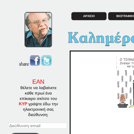
ΑΡΧΕΙΟ
ΒΙΟΓΡΑΦΙΚ
ΕΑΝ
θέλετε να λαβαίνετε
κάθε πρωί ένα
επίκαιρο σκίτσο του
ΚΥΡ
γράψτε έδω την
ηλεκτρονική σας
διεύθυνση.
Διεύθυνση
email