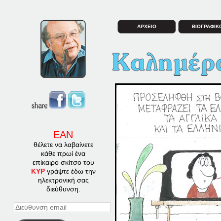
ΑΡΧΕΙΟ
ΒΙΟΓΡΑΦΙΚ
ΕΑΝ
θέλετε να λαβαίνετε
κάθε πρωί ένα
επίκαιρο σκίτσο του
ΚΥΡ
γράψτε έδω την
ηλεκτρονική σας
διεύθυνση.
Διεύθυνση
email