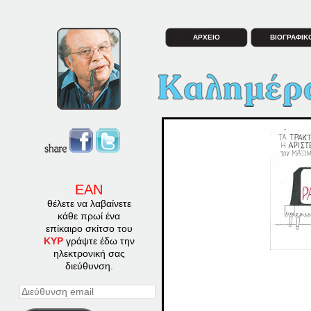
ΑΡΧΕΙΟ
ΒΙΟΓΡΑΦΙΚ
ΕΑΝ
θέλετε να λαβαίνετε
κάθε πρωί ένα
επίκαιρο σκίτσο του
ΚΥΡ
γράψτε έδω την
ηλεκτρονική σας
διεύθυνση.
Διεύθυνση
email