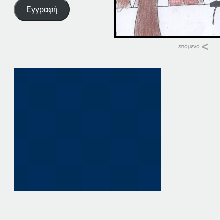
Εγγραφή
Σχετικά
06–11-2014
6 Νοεμβρίου, 2014
Παρόμοια θέματα
12/11
12 Νοεμβρίου, 202
σε "Αρχική"