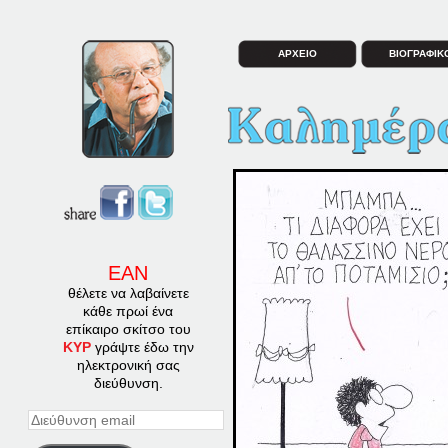
ΑΡΧΕΙΟ
ΒΙΟΓΡΑΦΙΚ
ΕΑΝ
θέλετε να λαβαίνετε
κάθε πρωί ένα
επίκαιρο σκίτσο του
ΚΥΡ
γράψτε έδω την
ηλεκτρονική σας
διεύθυνση.
Διεύθυνση
email