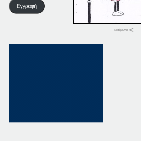
Εγγραφή
Σχετικά
07-11-14
7 Νοεμβρίου, 2014
σε "Αρχική"