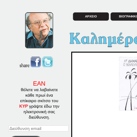
ΑΡΧΕΙΟ
ΒΙΟΓΡΑΦΙΚ
ΕΑΝ
θέλετε να λαβαίνετε
κάθε πρωί ένα
επίκαιρο σκίτσο του
ΚΥΡ
γράψτε έδω την
ηλεκτρονική σας
διεύθυνση.
Διεύθυνση
email