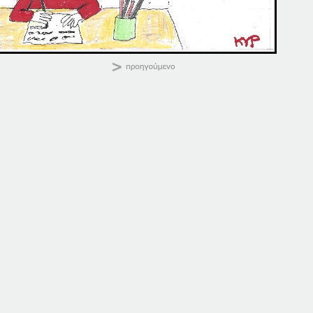
ΚΑΛΗΜΕΡΑ
Κοινοποιήστε:
21-12-21
21-11-19
21 Δεκεμβρίου, 2021
21 Νοεμβρίου, 2019
σε "Αρχική"
σε "Αρχική"