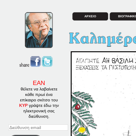
ΑΡΧΕΙΟ
ΒΙΟΓΡΑΦΙΚ
ΕΑΝ
θέλετε να λαβαίνετε
κάθε πρωί ένα
επίκαιρο σκίτσο του
ΚΥΡ
γράψτε έδω την
ηλεκτρονική σας
διεύθυνση.
Διεύθυνση
email