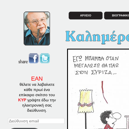
ΑΡΧΕΙΟ
ΒΙΟΓΡΑΦΙΚ
ΕΑΝ
θέλετε να λαβαίνετε
κάθε πρωί ένα
επίκαιρο σκίτσο του
ΚΥΡ
γράψτε έδω την
ηλεκτρονική σας
διεύθυνση.
Διεύθυνση
email