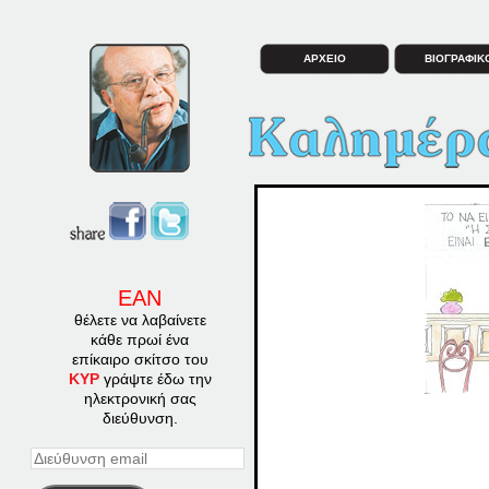
ΑΡΧΕΙΟ
ΒΙΟΓΡΑΦΙΚ
ΕΑΝ
θέλετε να λαβαίνετε
κάθε πρωί ένα
επίκαιρο σκίτσο του
ΚΥΡ
γράψτε έδω την
ηλεκτρονική σας
διεύθυνση.
Διεύθυνση
email