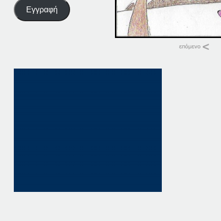
Εγγραφή
Σχετικά
13-01-18
13 Ιανουαρίου, 201
σε "Αρχική"
13-03-18
13 Μαρτίου, 2018
σε "Αρχική"