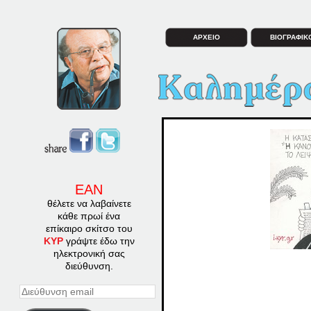
ΑΡΧΕΙΟ
ΒΙΟΓΡΑΦΙΚ
ΕΑΝ
θέλετε να λαβαίνετε
κάθε πρωί ένα
επίκαιρο σκίτσο του
ΚΥΡ
γράψτε έδω την
ηλεκτρονική σας
διεύθυνση.
Διεύθυνση
email