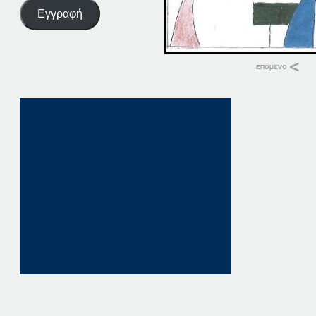
Εγγραφή
Σχετικά
13-06-19
13 Ιουνίου, 2019
σε "Αρχική"
13-09-19
13 Σεπτεμβρίου, 20
σε "Αρχική"