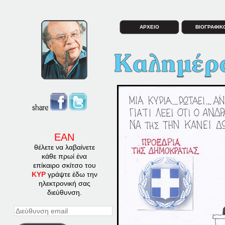
ΑΡΧΕΙΟ
ΒΙΟΓΡΑΦΙΚ
ΕΑΝ
θέλετε να λαβαίνετε
κάθε πρωί ένα
επίκαιρο σκίτσο του
ΚΥΡ
γράψτε έδω την
ηλεκτρονική σας
διεύθυνση.
Διεύθυνση
email