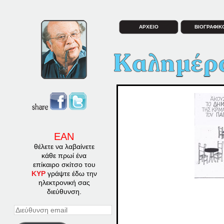
ΑΡΧΕΙΟ
ΒΙΟΓΡΑΦΙΚ
ΕΑΝ
θέλετε να λαβαίνετε
κάθε πρωί ένα
επίκαιρο σκίτσο του
ΚΥΡ
γράψτε έδω την
ηλεκτρονική σας
διεύθυνση.
Διεύθυνση
email