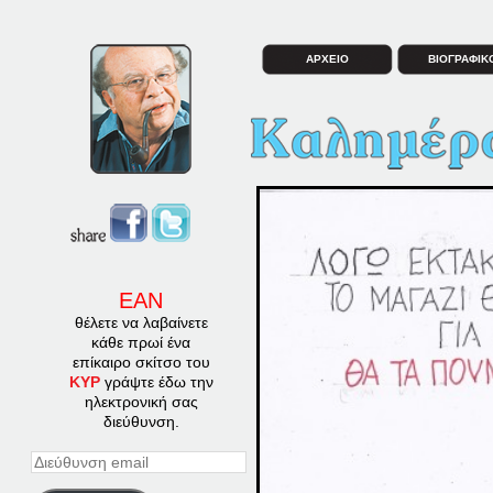
ΑΡΧΕΙΟ
ΒΙΟΓΡΑΦΙΚ
ΕΑΝ
θέλετε να λαβαίνετε
κάθε πρωί ένα
επίκαιρο σκίτσο του
ΚΥΡ
γράψτε έδω την
ηλεκτρονική σας
διεύθυνση.
Διεύθυνση
email