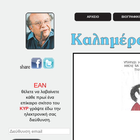
ΑΡΧΕΙΟ
ΒΙΟΓΡΑΦΙΚ
ΕΑΝ
θέλετε να λαβαίνετε
κάθε πρωί ένα
επίκαιρο σκίτσο του
ΚΥΡ
γράψτε έδω την
ηλεκτρονική σας
διεύθυνση.
Διεύθυνση
email