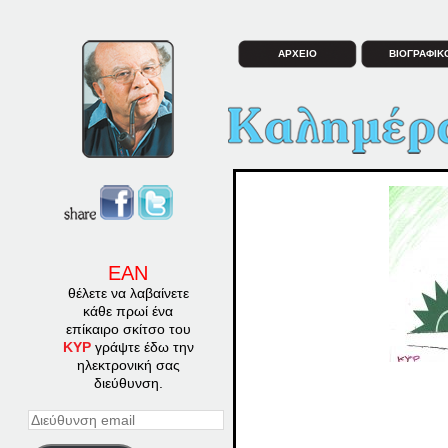
ΑΡΧΕΙΟ
ΒΙΟΓΡΑΦΙΚ
ΕΑΝ
θέλετε να λαβαίνετε
κάθε πρωί ένα
επίκαιρο σκίτσο του
ΚΥΡ
γράψτε έδω την
ηλεκτρονική σας
διεύθυνση.
Διεύθυνση
email