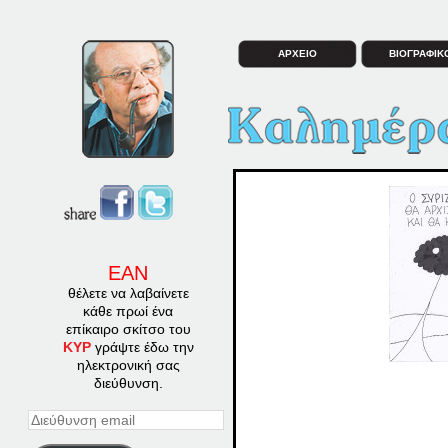
ΑΡΧΕΙΟ
ΒΙΟΓΡΑΦΙΚ
ΕΑΝ
θέλετε να λαβαίνετε
κάθε πρωί ένα
επίκαιρο σκίτσο του
ΚΥΡ
γράψτε έδω την
ηλεκτρονική σας
διεύθυνση.
Διεύθυνση
email