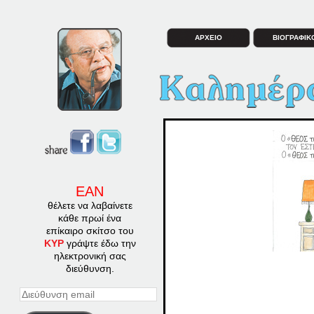
ΑΡΧΕΙΟ
ΒΙΟΓΡΑΦΙΚ
ΕΑΝ
θέλετε να λαβαίνετε
κάθε πρωί ένα
επίκαιρο σκίτσο του
ΚΥΡ
γράψτε έδω την
ηλεκτρονική σας
διεύθυνση.
Διεύθυνση
email