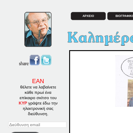
ΑΡΧΕΙΟ
ΒΙΟΓΡΑΦΙΚ
ΕΑΝ
θέλετε να λαβαίνετε
κάθε πρωί ένα
επίκαιρο σκίτσο του
ΚΥΡ
γράψτε έδω την
ηλεκτρονική σας
διεύθυνση.
Διεύθυνση
email