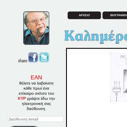
ΑΡΧΕΙΟ
ΒΙΟΓΡΑΦΙΚ
ΕΑΝ
θέλετε να λαβαίνετε
κάθε πρωί ένα
επίκαιρο σκίτσο του
ΚΥΡ
γράψτε έδω την
ηλεκτρονική σας
διεύθυνση.
Διεύθυνση
email