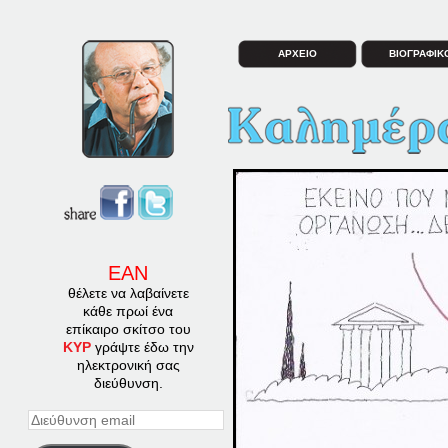
ΑΡΧΕΙΟ
ΒΙΟΓΡΑΦΙΚ
ΕΑΝ
θέλετε να λαβαίνετε
κάθε πρωί ένα
επίκαιρο σκίτσο του
ΚΥΡ
γράψτε έδω την
ηλεκτρονική σας
διεύθυνση.
Διεύθυνση
email