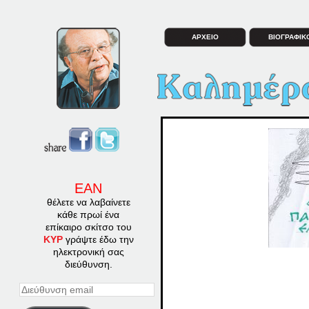
ΑΡΧΕΙΟ
ΒΙΟΓΡΑΦΙΚ
ΕΑΝ
θέλετε να λαβαίνετε
κάθε πρωί ένα
επίκαιρο σκίτσο του
ΚΥΡ
γράψτε έδω την
ηλεκτρονική σας
διεύθυνση.
Διεύθυνση
email