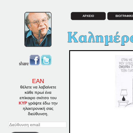
ΑΡΧΕΙΟ
ΒΙΟΓΡΑΦΙΚ
ΕΑΝ
θέλετε να λαβαίνετε
κάθε πρωί ένα
επίκαιρο σκίτσο του
ΚΥΡ
γράψτε έδω την
ηλεκτρονική σας
διεύθυνση.
Διεύθυνση
email