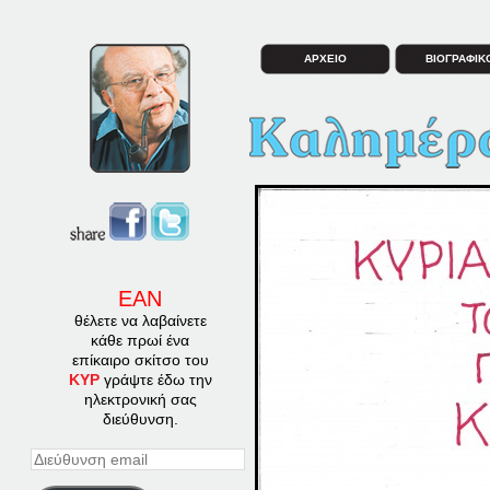
ΑΡΧΕΙΟ
ΒΙΟΓΡΑΦΙΚ
ΕΑΝ
θέλετε να λαβαίνετε
κάθε πρωί ένα
επίκαιρο σκίτσο του
ΚΥΡ
γράψτε έδω την
ηλεκτρονική σας
διεύθυνση.
Διεύθυνση
email