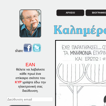
ΑΡΧΕΙΟ
ΒΙΟΓΡΑΦΙΚ
ΕΑΝ
θέλετε να λαβαίνετε
κάθε πρωί ένα
επίκαιρο σκίτσο του
ΚΥΡ
γράψτε έδω την
ηλεκτρονική σας
διεύθυνση.
Διεύθυνση
email