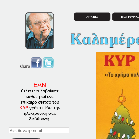
ΑΡΧΕΙΟ
ΒΙΟΓΡΑΦΙΚ
ΕΑΝ
θέλετε να λαβαίνετε
κάθε πρωί ένα
επίκαιρο σκίτσο του
ΚΥΡ
γράψτε έδω την
ηλεκτρονική σας
διεύθυνση.
Διεύθυνση
email