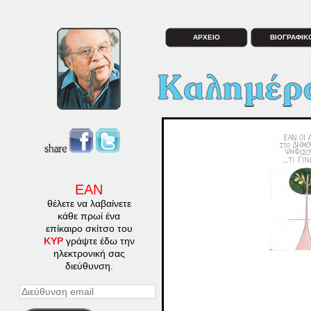
ΑΡΧΕΙΟ
ΒΙΟΓΡΑΦΙΚ
ΕΑΝ
θέλετε να λαβαίνετε
κάθε πρωί ένα
επίκαιρο σκίτσο του
ΚΥΡ
γράψτε έδω την
ηλεκτρονική σας
διεύθυνση.
Διεύθυνση
email