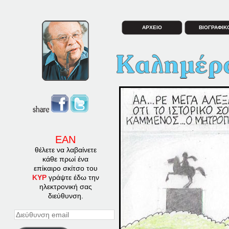
ΑΡΧΕΙΟ
ΒΙΟΓΡΑΦΙΚ
ΕΑΝ
θέλετε να λαβαίνετε
κάθε πρωί ένα
επίκαιρο σκίτσο του
ΚΥΡ
γράψτε έδω την
ηλεκτρονική σας
διεύθυνση.
Διεύθυνση
email