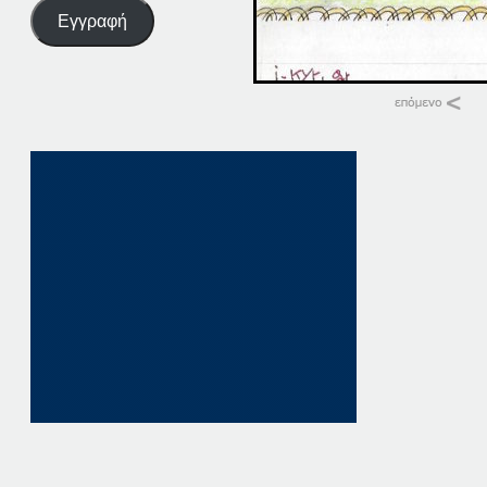
Εγγραφή
Σχετικά
24-02-18
24 Φεβρουαρίου, 20
σε "Αρχική"
24-10-18
24 Οκτωβρίου, 201
σε "Αρχική"