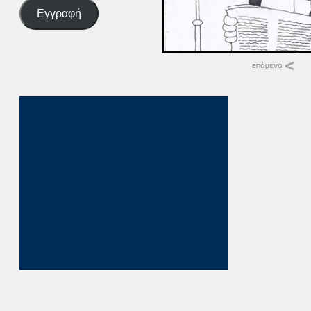
Εγγραφή
Σχετικά
24-02-14
24 Φεβρουαρίου, 20
σε "Αρχική"
24-05-14
24 Μαΐου, 2014
σε "Αρχική"