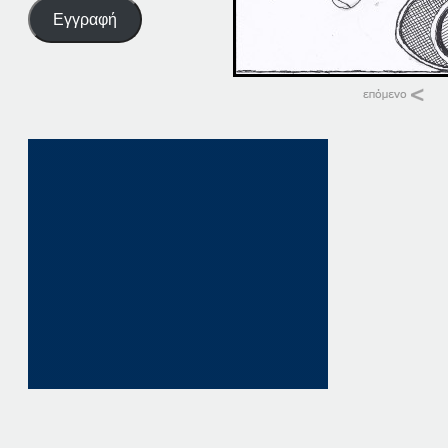
Εγγραφή
Σχετικά
24-02-14
24 Φεβρουαρίου, 20
σε "Αρχική"
24-05-14
24 Μαΐου, 2014
σε "Αρχική"