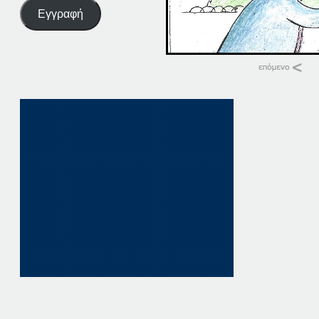
Εγγραφή
Σχετικά
24-11–15
24 Νοεμβρίου, 201
σε "Αρχική"
24-11-18
24 Νοεμβρίου, 201
σε "Αρχική"