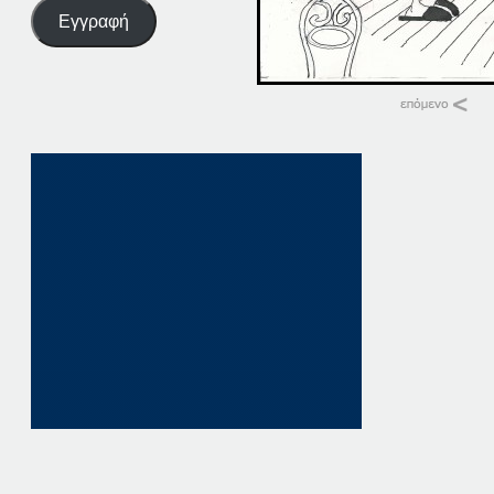
Εγγραφή
Σχετικά
25-04-20
25 Απριλίου, 2020
σε "Αρχική"