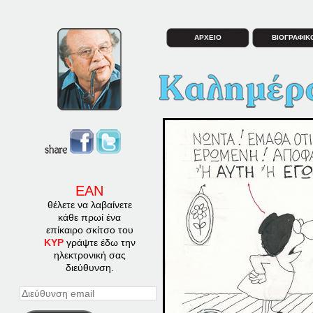
ΑΡΧΕΙΟ
ΒΙΟΓΡΑΦΙΚ
ΕΑΝ
θέλετε να λαβαίνετε
κάθε πρωί ένα
επίκαιρο σκίτσο του
ΚΥΡ
γράψτε έδω την
ηλεκτρονική σας
διεύθυνση.
Διεύθυνση
email