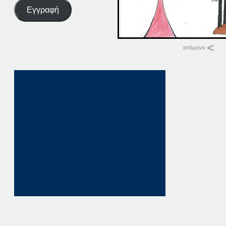
Εγγραφή
Σχετικά
25-04-16
25 Απριλίου, 2016
σε "Αρχική"