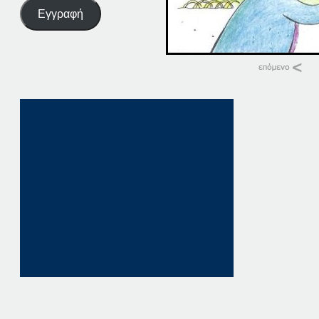
Εγγραφή
Σχετικά
26-02-20
26 Φεβρουαρίου, 20
σε "Αρχική"
26-05-20
26 Μαΐου, 2020
σε "Αρχική"