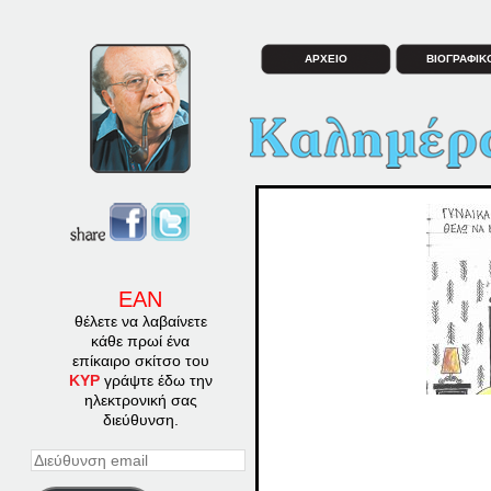
ΑΡΧΕΙΟ
ΒΙΟΓΡΑΦΙΚ
ΕΑΝ
θέλετε να λαβαίνετε
κάθε πρωί ένα
επίκαιρο σκίτσο του
ΚΥΡ
γράψτε έδω την
ηλεκτρονική σας
διεύθυνση.
Διεύθυνση
email