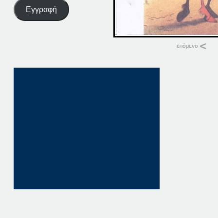
Εγγραφή
Σχετικά
27-02-14
27 Φεβρουαρίου, 20
σε "Αρχική"
27-06-14
27 Ιουνίου, 2014
σε "Αρχική"