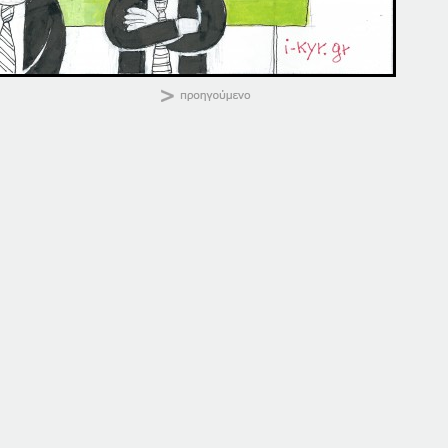
ΚΑΛΗΜΕΡΑ
Κοινοποιήστε:
27-10-17
27-10-16
27 Οκτωβρίου, 2017
27 Οκτωβρίου, 2016
σε "Αρχική"
σε "Αρχική"