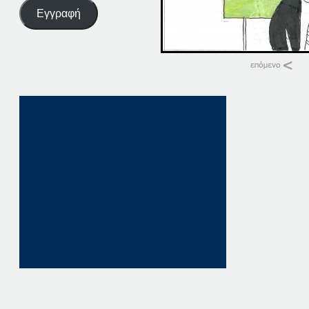
Εγγραφή
Σχετικά
27-10-14
27 Οκτωβρίου, 2014
σε "Αρχική"