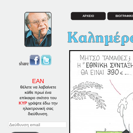
ΑΡΧΕΙΟ
ΒΙΟΓΡΑΦΙΚ
ΕΑΝ
θέλετε να λαβαίνετε
κάθε πρωί ένα
επίκαιρο σκίτσο του
ΚΥΡ
γράψτε έδω την
ηλεκτρονική σας
διεύθυνση.
Διεύθυνση
email